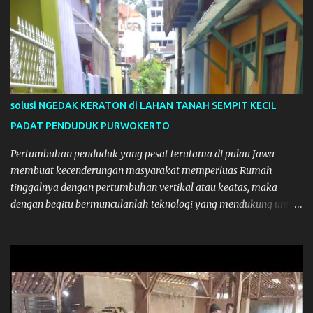
o
m
e
n
t
a
r
solusi NGEDAK KERATON di LAHAN TANAH SEMPIT KECIL
PADAT PENDUDUK PURWOKERTO
Pertumbuhan penduduk yang pesat terutama di pulau Jawa
membuat kecenderungan masyarakat memperluas Rumah
tinggalnya dengan pertumbuhan vertikal atau keatas, maka
dengan begitu bermunculanlah teknologi yang mendukung untuk
renovasi bangunan vertikal. Teknologi yang sudah umum
digunakan adalah dengan metode pengecoran beton
(semen+pasir+split kerikil), namun teknologi ini mempunyai
kelemahan jika dilaksanakan pada luas perlantainya yang kecil
karena harga biaya permeter perseginya menjadi tinggi... apalagi
jika akses pengerjaan sempit dan jumlah tenaga kerja yang