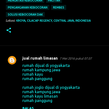
MENGATASI KEBOCORAN
PACITAN
PENGANGANAN KEBOCORAN
REMBES
SOLUSI KEBOCORAN DAK
Lokasi:
KROYA, CILACAP REGENCY, CENTRAL JAVA, INDONESIA
jual rumah limasan
7 Mei 2016 pukul 07.07
K
rumah dijual di yogyakarta
o
rumah kampung jawa
rumah kayu
m
rumah panggung
e
rumah joglo dijual di yogyakarta
n
rumah kampung jawa
t
rumah kayu limasan
rumah panggung
a
BALAS
r