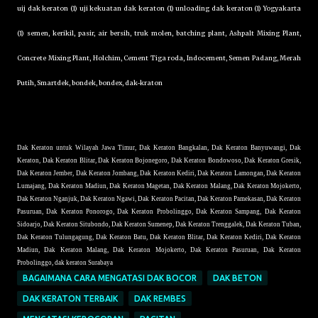
uij dak keraton (1) uji kekuatan dak keraton (1) unloading dak keraton (1) Yogyakarta
(1) semen, kerikil, pasir, air bersih, truk molen, batching plant, Ashpalt Mixing Plant,
Concrete Mixing Plant, Holchim, Cement Tiga roda, Indocement, Semen Padang, Merah
Putih, Smartdek, bondek, bondex, dak-kraton
Dak Keraton untuk Wilayah Jawa Timur, Dak Keraton Bangkalan, Dak Keraton Banyuwangi, Dak
Keraton, Dak Keraton Blitar, Dak Keraton Bojonegoro, Dak Keraton Bondowoso, Dak Keraton Gresik,
Dak Keraton Jember, Dak Keraton Jombang, Dak Keraton Kediri, Dak Keraton Lamongan, Dak Keraton
Lumajang, Dak Keraton Madiun, Dak Keraton Magetan, Dak Keraton Malang, Dak Keraton Mojokerto,
Dak Keraton Nganjuk, Dak Keraton Ngawi, Dak Keraton Pacitan, Dak Keraton Pamekasan, Dak Keraton
Pasuruan, Dak Keraton Ponorogo, Dak Keraton Probolinggo, Dak Keraton Sampang, Dak Keraton
Sidoarjo, Dak Keraton Situbondo, Dak Keraton Sumenep, Dak Keraton Trenggalek, Dak Keraton Tuban,
Dak Keraton Tulungagung, Dak Keraton Batu, Dak Keraton Blitar, Dak Keraton Kediri, Dak Keraton
Madiun, Dak Keraton Malang, Dak Keraton Mojokerto, Dak Keraton Pasuruan, Dak Keraton
Probolinggo, dak keraton Surabaya
BAGAIMANA CARA MENGATASI DAK BOCOR
DAK BETON
DAK KERATON TERBAIK
DAK REMBES