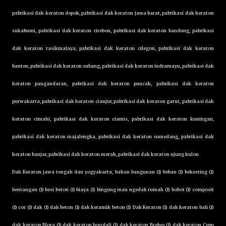
pabrikasi dak keraton depok, pabrikasi dak keraton jawa barat, pabrikasi dak keraton
sukabumi, pabrikasi dak keraton cirebon, pabrikasi dak keraton bandung, pabrikasi
dak keraton tasikmalaya, pabrikasi dak keraton cilegon, pabrikasi dak keraton
banten, pabrikasi dak keraton subang, pabrikasi dak keraton indramayu, pabrikasi dak
keraton pangandaran, pabrikasi dak keraton puncak, pabrikasi dak keraton
purwakarta, pabrikasi dak keraton cianjur, pabrikasi dak keraton garut, pabrikasi dak
keraton cimahi, pabrikasi dak keraton ciamis, pabrikasi dak keraton kuningan,
pabrikasi dak keraton majalengka, pabrikasi dak keraton sumedang, pabrikasi dak
keraton banjar, pabrikasi dak keraton merak, pabrikasi dak keraton ujung kulon
Dak Keraton jawa tengah dan yogyakarta, bahan bangunan (1) beban (1) bekesting (1)
bentangan (1) besi beton (1) biaya (1) bingung mau ngedak rumah (1) bobot (1) composit
(1) cor (1) dak (1) dak beton (1) dak keramik beton (1) Dak Keraton (1) dak keraton bali (1)
dak keraton Blora (1) dak keraton boyolali (1) dak keraton Brebes (1) dak keraton Cepu