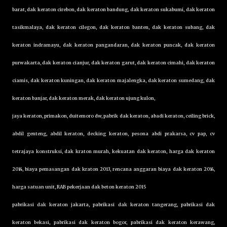
barat, dak keraton cirebon, dak keraton bandung, dak keraton sukabumi, dak keraton
tasikmalaya, dak keraton cilegon, dak keraton banten, dak keraton subang, dak
keraton indramayu, dak keraton pangandaran, dak keraton puncak, dak keraton
purwakarta, dak keraton cianjur, dak keraton garut, dak keraton cimahi, dak keraton
ciamis, dak keraton kuningan, dak keraton majalengka, dak keraton sumedang, dak
keraton banjar, dak keraton merak, dak keraton ujung kulon,
jaya keraton, primakon, duitemoro dw, pabrik dak keraton, abadi keraton, ceiling brick,
abdil genteng, abdil keraton, decking keraton, pesona abdi prakarsa, cv pap, cv
tetrajaya konstruksi, dak kraton murah, kekuatan dak keraton, harga dak keraton
2014, biaya pemasangan dak kraton 2013, rencana anggaran biaya dak keraton 2014,
harga satuan unit, RAB pekerjaan dak beton keraton 2015
pabrikasi dak keraton jakarta, pabrikasi dak keraton tangerang, pabrikasi dak
keraton bekasi, pabrikasi dak keraton bogor, pabrikasi dak keraton kerawang,