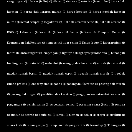
yang ringan (1) dibakar (1) diuji (1) efisien (1) ekspose (1) estetika (1) extrude (1) harga dak
keraton (1) harga dak keraton murah (1) harga keraton (1) harga ngedak keraton
murah (1) hemat tempat (1) Jogjakarta (1) jual dak keramik beton (1) jual dak keraton (1)
K300 (1) kekuatan (1) keramik (1) keramik beton (1) Keramik Komposit Beton (1)
Keuntungan dak Keraton (1) komposit (1) kuat tekan (1) Kulon Progo (1) laboratorium (1)
lantai (1) lantai tingkat (1) lempengan (1) lightgrid (1) lightgroup indonesia (1) Litbang (1)
loading test (1) material (1) melendut (1) menguji dak keraton (1) murah (1) natural (1)
ngedak rumah bersih (1) ngedak rumah cepat (1) ngedak rumah murah (1) ngedak
rumah praktis (1) one way slab (1) panas (1) pasang dak keraton (1) pasang dak murah
(1) pasang dak ringan (1) penelitian dak keraton (1) pengujian kekuatan dak keraton (1)
penyangga (1) penyimpanan (1) percepatan gempa (1) peredam suara (1) plat (2) rongga
(1) runtuh (1) searah (1) setifikasi (1) sinyal (1) Sleman (1) solusi (1) steger (1) struktur (1)
suara krek (1) tahan gempa (1) tampilan dak yang cantik (1) teknologi (1) Tulangan (1)